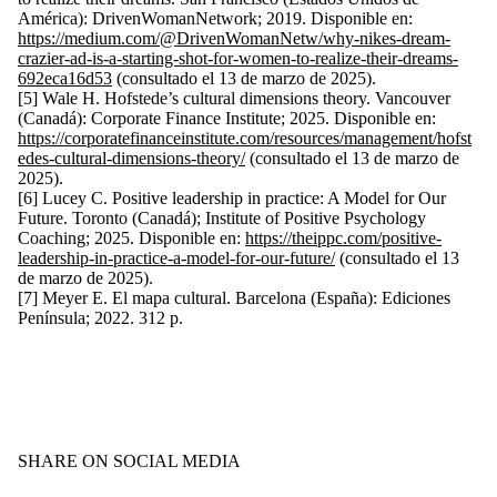
América): DrivenWomanNetwork; 2019. Disponible en:
https://medium.com/@DrivenWomanNetw/why-nikes-dream-
crazier-ad-is-a-starting-shot-for-women-to-realize-their-dreams-
692eca16d53
(consultado el 13 de marzo de 2025).
[5] Wale H. Hofstede’s cultural dimensions theory. Vancouver
(Canadá): Corporate Finance Institute; 2025. Disponible en:
https://corporatefinanceinstitute.com/resources/management/hofst
edes-cultural-dimensions-theory/
(consultado el 13 de marzo de
2025).
[6] Lucey C. Positive leadership in practice: A Model for Our
Future. Toronto (Canadá); Institute of Positive Psychology
Coaching; 2025. Disponible en:
https://theippc.com/positive-
leadership-in-practice-a-model-for-our-future/
(consultado el 13
de marzo de 2025).
[7] Meyer E. El mapa cultural.
Barcelona (España): Ediciones
Península; 2022. 312 p.
SHARE ON SOCIAL MEDIA