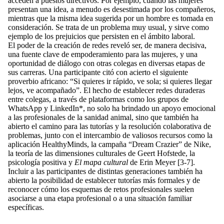
acceden a puestos directivos. Por ejemplo, cuando las mujeres
presentan una idea, a menudo es desestimada por los compañeros,
mientras que la misma idea sugerida por un hombre es tomada en
consideración. Se trata de un problema muy usual, y sirve como
ejemplo de los prejuicios que persisten en el ámbito laboral.
El poder de la creación de redes reveló ser, de manera decisiva,
una fuente clave de empoderamiento para las mujeres, y una
oportunidad de diálogo con otras colegas en diversas etapas de
sus carreras. Una participante citó con acierto el siguiente
proverbio africano: “Si quieres ir rápido, ve sola; si quieres llegar
lejos, ve acompañado”. El hecho de establecer redes duraderas
entre colegas, a través de plataformas como los grupos de
WhatsApp y LinkedIn*, no solo ha brindado un apoyo emocional
a las profesionales de la sanidad animal, sino que también ha
abierto el camino para las tutorías y la resolución colaborativa de
problemas, junto con el intercambio de valiosos recursos como la
aplicación HealthyMinds, la campaña “Dream Crazier” de Nike,
la teoría de las dimensiones culturales de Geert Hofstede, la
psicología positiva y
El mapa cultural
de Erin Meyer [3-7].
Incluir a las participantes de distintas generaciones también ha
abierto la posibilidad de establecer tutorías más formales y de
reconocer cómo los esquemas de retos profesionales suelen
asociarse a una etapa profesional o a una situación familiar
específicas.