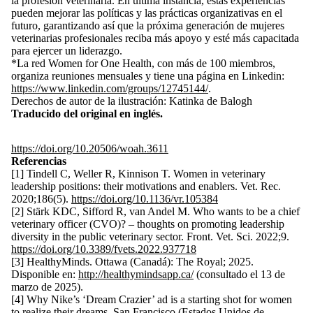
la profesión veterinaria. En última instancia, estas experiencias
pueden mejorar las políticas y las prácticas organizativas en el
futuro, garantizando así que la próxima generación de mujeres
veterinarias profesionales reciba más apoyo y esté más capacitada
para ejercer un liderazgo.
*La red Women for One Health, con más de 100 miembros,
organiza reuniones mensuales y tiene una página en Linkedin:
https://www.linkedin.com/groups/12745144/
.
Derechos de autor de la ilustración: Katinka de Balogh
Traducido del original en inglés.
https://doi.org/10.20506/woah.3611
Referencias
[1] Tindell C, Weller R, Kinnison T. Women in veterinary
leadership positions: their motivations and enablers. Vet. Rec.
2020;186(5).
https://doi.org/10.1136/vr.105384
[2] Stärk KDC, Sifford R, van Andel M. Who wants to be a chief
veterinary officer (CVO)? – thoughts on promoting leadership
diversity in the public veterinary sector. Front. Vet. Sci. 2022;9.
https://doi.org/10.3389/fvets.2022.937718
[3]
HealthyMinds. Ottawa (Canadá): The Royal; 2025.
Disponible en:
http://healthymindsapp.ca/
(consultado el 13 de
marzo de 2025).
[4] Why Nike’s ‘Dream Crazier’ ad is a starting shot for women
to realize their dreams. San Francisco (Estados Unidos de