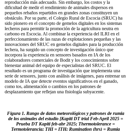
reproducción más adecuado. Sin embargo, los costos y la
dificultad de medir el rendimiento de animales dispersos en
pequeños rebaños repartidos en grandes zonas constituyen un
obstáculo. Por su parte, el Colegio Rural de Escocia (SRUC) ha
sido pionero en el concepto de gemelos digitales en los sistemas
lecheros para permitir la promoción de la agricultura neutra en
carbono en Escocia. Al combinar la experiencia del ILRI en el
perfeccionamiento de las razas de explotaciones pequeñas y las
innovaciones del SRUC en gemelos digitales para la producción
lechera, ha surgido un concepto de investigación único que
incorpora la experiencia en sensores basados en IA de los
colaboradores comerciales de Bodit y los conocimientos sobre
bienestar animal del equipo de especialistas del SRUC. El
resultado es un programa de investigación que implementa una
serie de sensores, junto con análisis de imágenes, para entrenar un
modelo de IA que detecte eventos significativos en el ganado,
como tos, alimentación o cambios en los patrones de
desplazamiento que reflejan una fisiología subyacente.
Figura 1. Rango de datos meteorológicos y patrones de rumia
de los animales del estudio
[Kapiti DT trial Feb-April 2025 =
Prueba DT Kapiti feb-abr 2025; Thermotolerance =
Termotolerancia; THI = ITH; Rumination (hrs) = Rumia