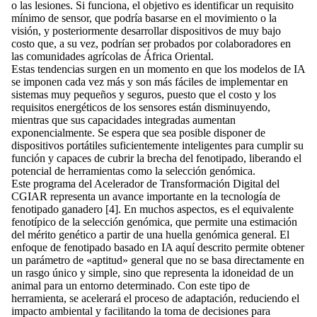
o las lesiones. Si funciona, el objetivo es identificar un requisito
mínimo de sensor, que podría basarse en el movimiento o la
visión, y posteriormente desarrollar dispositivos de muy bajo
costo que, a su vez, podrían ser probados por colaboradores en
las comunidades agrícolas de África Oriental.
Estas tendencias surgen en un momento en que los modelos de IA
se imponen cada vez más y son más fáciles de implementar en
sistemas muy pequeños y seguros, puesto que el costo y los
requisitos energéticos de los sensores están disminuyendo,
mientras que sus capacidades integradas aumentan
exponencialmente. Se espera que sea posible disponer de
dispositivos portátiles suficientemente inteligentes para cumplir su
función y capaces de cubrir la brecha del fenotipado, liberando el
potencial de herramientas como la selección genómica.
Este programa del Acelerador de Transformación Digital del
CGIAR representa un avance importante en la tecnología de
fenotipado ganadero [4]. En muchos aspectos, es el equivalente
fenotípico de la selección genómica, que permite una estimación
del mérito genético a partir de una huella genómica general. El
enfoque de fenotipado basado en IA aquí descrito permite obtener
un parámetro de «aptitud» general que no se basa directamente en
un rasgo único y simple, sino que representa la idoneidad de un
animal para un entorno determinado. Con este tipo de
herramienta, se acelerará el proceso de adaptación, reduciendo el
impacto ambiental y facilitando la toma de decisiones para