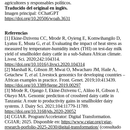
agricultores y responsables políticos.
Traducido del original en inglés.
Imagen principal: ©ChatGPT
https://doi.org/10.20506/woah.3631
Referencias
[1] Ekine-Dzivenu CC, Mrode R, Oyieng E, Komwihangilo D,
Lyatuu E, Msuta G,
et al
. Evaluating the impact of heat stress as
measured by temperature-humidity index (THI) on test-day milk
yield of smallholder dairy cattle in a sub-Sahara African climate.
Livest. Sci. 2020;242:104314.
https://doi.org/10.1016/j.livsci.2020.104314
[2] Marshall K, Gibson JP, Mwai O, Mwacharo JM, Haile A,
Getachew T,
et al
. Livestock genomics for developing countries –
African examples in practice. Front. Genet. 2019;10:413439.
https://doi.org/10.3389/fgene.2019.00297
[3] Mrode R, Ojango J, Ekine-Dzivenu C, Aliloo H, Gibson J,
Okeyo MA. Genomic prediction of crossbred dairy cattle in
Tanzania: A route to productivity gains in smallholder dairy
systems. J. Dairy Sci. 2021;104:11779-11789.
https://doi.org/10.3168/jds.2020-20052
[4] CGIAR. Program/Accelerator: Digital Transformation.
CGIAR; 2025. Disponible en:
https://www.cgiar.org/cgiar-
research-porfolio-2025-2030/digital-transformation/
(consultado