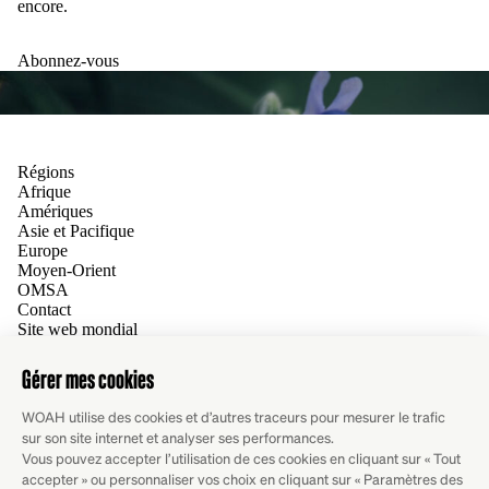
encore.
Abonnez-vous
Régions
Afrique
Amériques
Asie et Pacifique
Europe
Moyen-Orient
OMSA
Contact
Site web mondial
Suivez-nous
Facebook
X
LinkedIn
YouTube
Flicker
Instagram
RSS
Écrire pour nous
Vous avez une idée, un projet ou une expérience que vous
aimeriez partager ? Nous sommes toujours à la recherche de
nouveaux contributeurs. Soumettez-nous votre proposition.
Écrire pour nous
Newsletter